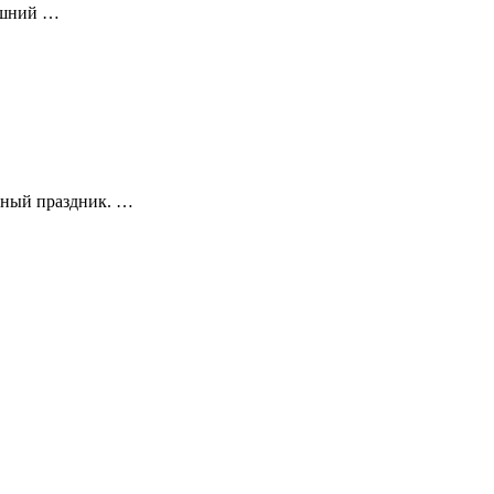
рашний …
асный праздник. …