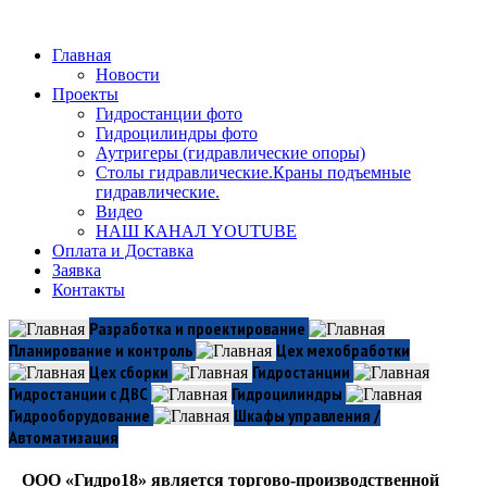
Главная
Новости
Проекты
Гидростанции фото
Гидроцилиндры фото
Аутригеры (гидравлические опоры)
Столы гидравлические.Краны подъемные
гидравлические.
Видео
НАШ КАНАЛ YOUTUBE
Оплата и Доставка
Заявка
Контакты
Разработка и проектирование
Планирование и контроль
Цех мехобработки
Цех сборки
Гидростанции
Гидростанции с ДВС
Гидроцилиндры
Гидрооборудование
Шкафы управления /
Автоматизация
ООО «Гидро18» является торгово-производственной