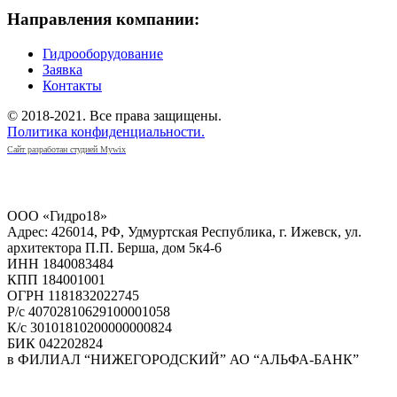
Направления компании:
Гидрооборудование
Заявка
Контакты
© 2018-2021. Все права защищены.
Политика конфиденциальности.
Сайт разработан студией Mywix
РЕКВИЗИТЫ КОМПАНИИ
ООО «Гидро18»
Адрес: 426014, РФ, Удмуртская Республика, г. Ижевск, ул.
архитектора П.П. Берша, дом 5к4-6
ИНН 1840083484
КПП 184001001
ОГРН 1181832022745
Р/с 40702810629100001058
К/с 30101810200000000824
БИК 042202824
в ФИЛИАЛ “НИЖЕГОРОДСКИЙ” АО “АЛЬФА-БАНК”
КОНТАКТЫ