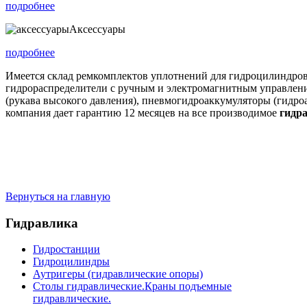
подробнее
Аксессуары
подробнее
Имеется склад ремкомплектов уплотнений для гидроцилиндров,
гидрораспределители с ручным и электромагнитным управлени
(рукава высокого давления), пневмогидроаккумуляторы (гидро
компания дает гарантию 12 месяцев на все производимое
гидр
Вернуться на главную
Гидравлика
Гидростанции
Гидроцилиндры
Аутригеры (гидравлические опоры)
Столы гидравлические.Краны подъемные
гидравлические.