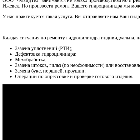
ООО “ФлаидТех”
занимается не только производством но и
рем
Ижевск. Но произвести ремонт Вашего гидроцилиндра мы може
У нас практикуется такая услуга. Вы отправляете нам Ваш гид
Каждая ситуация по ремонту гидроцилиндра индивидуальна, но
Замена уплотнений (РТИ);
Дефектовка гидроцилиндра;
Мехобработка;
Замена штоков, гильз (по необходимости) или восстановл
Замена букс, поршней, проушин;
Операции по опрессовке и проверке готового изделия.