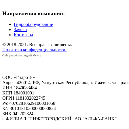
Направления компании:
Гидрооборудование
Заявка
Контакты
© 2018-2021. Все права защищены.
Политика конфиденциальности.
Сайт разработан студией Mywix
РЕКВИЗИТЫ КОМПАНИИ
ООО «Гидро18»
Адрес: 426014, РФ, Удмуртская Республика, г. Ижевск, ул. архи
ИНН 1840083484
КПП 184001001
ОГРН 1181832022745
Р/с 40702810629100001058
К/с 30101810200000000824
БИК 042202824
в ФИЛИАЛ “НИЖЕГОРОДСКИЙ” АО “АЛЬФА-БАНК”