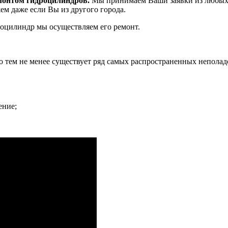
онтом гидроцилиндров.
Мы принимаем Ваши заявки из любых г
м даже если Вы из другого города.
роцилиндр мы осуществляем его ремонт.
 тем не менее существует ряд самых распространенных неполад
ение;